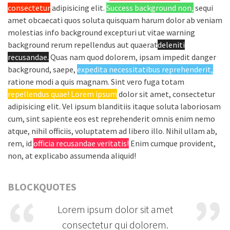
consectetur
adipisicing elit.
Success background non,
sequi
amet obcaecati quos soluta quisquam harum dolor ab veniam
molestias info background excepturi ut vitae warning
background rerum repellendus aut quaerat
deleniti
recusandae.
Quas nam quod dolorem, ipsam impedit danger
background, saepe,
expedita necessitatibus reprehenderit,
ratione modi a quis magnam. Sint vero fuga totam
repellendus quae! Lorem ipsum
dolor sit amet, consectetur
adipisicing elit. Vel ipsum blanditiis itaque soluta laboriosam
cum, sint sapiente eos est reprehenderit omnis enim nemo
atque, nihil officiis, voluptatem ad libero illo. Nihil ullam ab,
rem, id
officia recusandae veritatis!
Enim cumque provident,
non, at explicabo assumenda aliquid!
BLOCKQUOTES
Lorem ipsum dolor sit amet
consectetur qui dolorem.