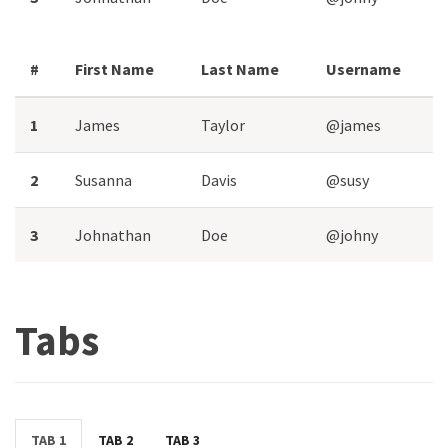
#
First Name
Last Name
Username
1
James
Taylor
@james
2
Susanna
Davis
@susy
3
Johnathan
Doe
@johny
Tabs
TAB 1
TAB 2
TAB 3