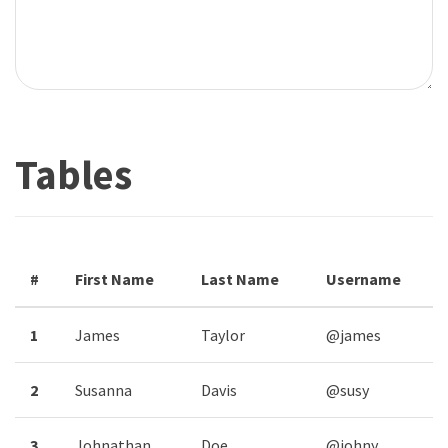
Tables
#
First Name
Last Name
Username
1
James
Taylor
@james
2
Susanna
Davis
@susy
3
Johnathan
Doe
@johny